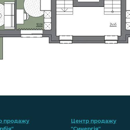
р продажу
Центр продажу
рбія
"
"Синергія"