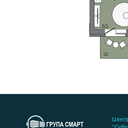
Цент
"Субу