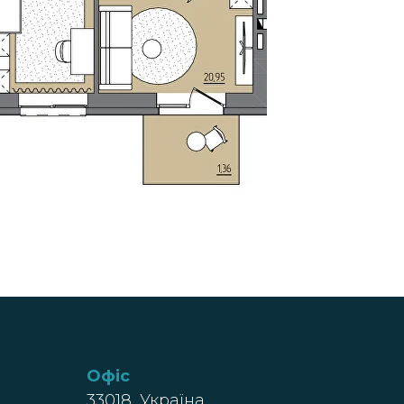
Офіс
33018, Україна,