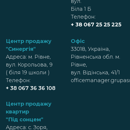
вул.
Біла 1 Б
Телефон:
+ 38 067 25 25 225
Центр продажу
Офіс
"Синергія"
33018, Україна,
Адреса: м. Рівне,
Рівненська обл. м.
вул. Корольова, 9
Рівне,
( біля 19 школи )
вул. Відінська, 41/1
Телефон:
officemanager.grupa
+ 38 067 36 36 108
Центр п
родажу
квартир
"
Під сонцем
"
Адреса: с. Зоря,