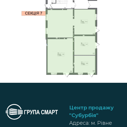
Центр продажу
"Субурбія
"
Адреса: м. Рівне