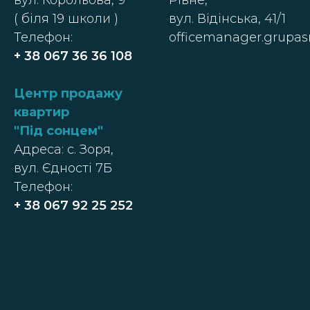
вул. Корольова, 9
Рівне,
( біля 19 школи )
вул. Відінська, 41/1
Телефон:
officemanager.grupa
+ 38 067 36 36 108
Центр п
родажу
квартир
"
Під сонцем
"
Адреса: с. Зоря,
вул. Єдності 7Б
Телефон:
+ 38
067 92 25 252