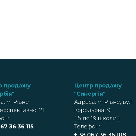
р продажу
Центр продажу
рбія
"
"Синергія"
а: м. Рівне
Адреса: м. Рівне, вул.
Перспективно, 21
Корольова, 9
он:
( біля 19 школи )
67 36 36 115
Телефон:
+ 38 067 36 36 108