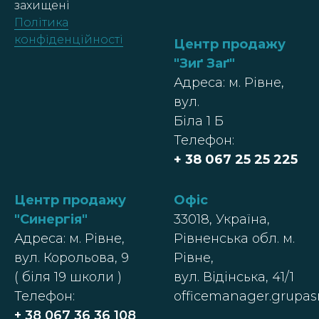
захищені
Політика
конфіденційності
Центр продажу
"Зиґ Заґ"
Адреса: м. Рівне,
вул.
Біла 1 Б
Телефон:
+ 38 067 25 25 225
Центр продажу
Офіс
"Синергія"
33018, Україна,
Адреса: м. Рівне,
Рівненська обл. м.
вул. Корольова, 9
Рівне,
( біля 19 школи )
вул. Відінська, 41/1
Телефон:
officemanager.grupa
+ 38 067 36 36 108