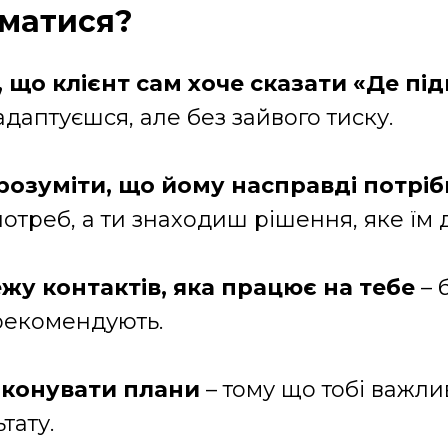
йматися?
 що клієнт сам хоче сказати «Де пі
даптуєшся, але без зайвого тиску.
розуміти, що йому насправді потрі
отреб, а ти знаходиш рішення, яке їм 
жу контактів, яка працює на тебе
– 
 рекомендують.
иконувати плани
– тому що тобі важли
тату.