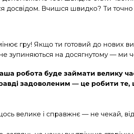
ся досвідом. Вчишся швидко? Ти точно 
мінює гру! Якщо ти готовий до нових ви
не зупиняються на досягнутому — ми ч
Ваша робота буде займати велику ча
правді задоволеним — це робити те,
щось велике і справжнє — не чекай, в