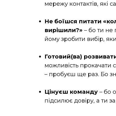
мережу контактів, які с
Не боїшся питати «ко
вирішили?»
– бо ти не
йому зробити вибір, як
Готовий(ва) розвиват
можливість прокачати с
– пробуєш ще раз. Бо зн
Цінуєш команду
– бо 
підсилює довіру, а ти з