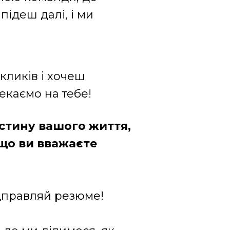
підеш далі, і ми
кликів і хочеш
екаємо на тебе!
стину вашого життя,
 що ви вважаєте
ідправляй резюме!