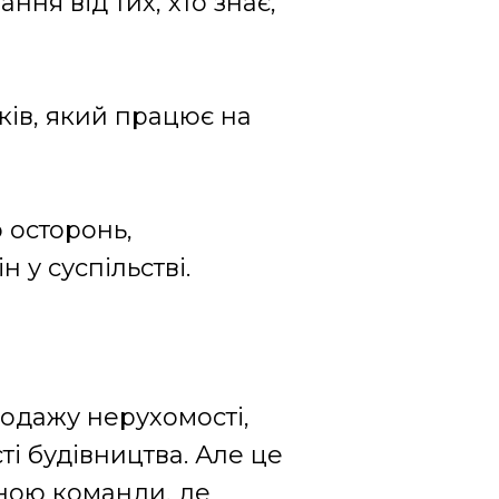
ання від тих, хто знає,
ків, який працює на
о осторонь,
 у суспільстві.
родажу нерухомості,
ті будівництва. Але це
иною команди, де