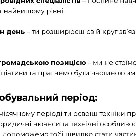
ровідних спеціалістів
– постійне навч
а найвищому рівні.
ен день
– ти розширюєш свій круг зв’яз
 громадською позицією
– ми не стоїм
ціативи та прагнемо бути частиною змін
обувальний період:
ісячному періоді ти освоїш техніки п
юридичні нюанси та технічні особливос
ми допоможемо тобі швидко стати част