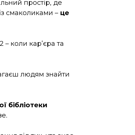
ильний простір, де
 із смаколиками –
це
2 – коли кар’єра та
агаєш людям знайти
ої бібліотеки
е.