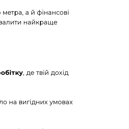
 метра, а й фінансові
ухвалити найкраще
робітку
, де твій дохід
ло на вигідних умовах