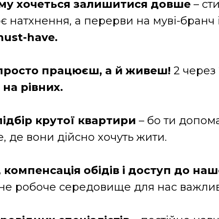
ому хочеться залишитися довше
– ст
є натхнення, а перерви на муві-бранч
ust-have.
 просто працюєш, а й живеш!
2 через 
і
на рівних.
 підбір крутої квартири
– бо ти допом
е, де вони дійсно хочуть жити.
компенсація обідів і доступ до наш
учне робоче середовище для нас важлив