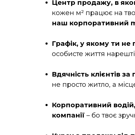
Центр продажу, в як
кожен м² працює на тво
наш корпоративний m
Графік, у якому ти не
особисте життя нарешт
Вдячність клієнтів за
не просто житло, а місц
Корпоративний водій, 
компанії
– бо твоє зр