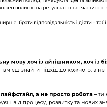
 власний погляд, генерують ідеї та змінюють
кожен впливає на результат і стає частиною 
рше, брати відповідальність і діяти – тобі 
ну мову хоч із айтішником, хоч із 
і вмієш знайти підхід до кожного, а н
 лайфстайл, а не просто робота
– ти
уєш від процесу, розвитку та нових з