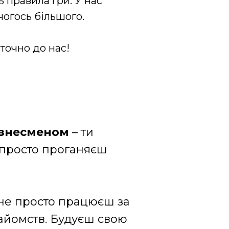
 правила гри. У нас
чогось більшого.
точно до нас!
бізнесменом
– ти
е просто проганяєш
 не просто працюєш за
найомств. Будуєш свою