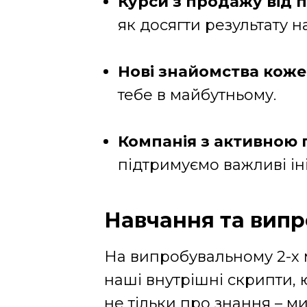
Курси з продажу від п
як досягти результату н
Нові знайомства кож
тебе в майбутньому.
Компанія з активною
підтримуємо важливі іні
Навчання та випр
На випробувальному 2-х м
наші внутрішні скрипти, 
не тільки про знання – 