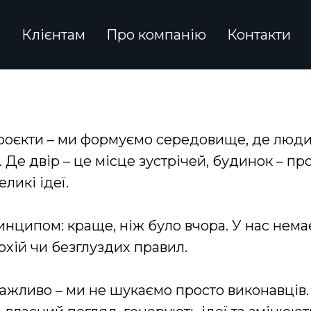
и
Клієнтам
Про компанію
Контакти
роєкти – ми формуємо середовище, де люди
. Де двір – це місце зустрічей, будинок – пр
еликі ідеї.
нципом: краще, ніж було вчора. У нас нема
рхій чи безглуздих правил.
 важливо – ми не шукаємо просто виконавців