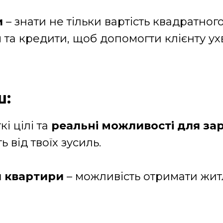
и
– знати не тільки вартість квадратного
 та кредити, щоб допомогти клієнту 
ш:
ткі цілі та
реальні можливості для за
від твоїх зусиль.
и квартири
– можливість отримати жит