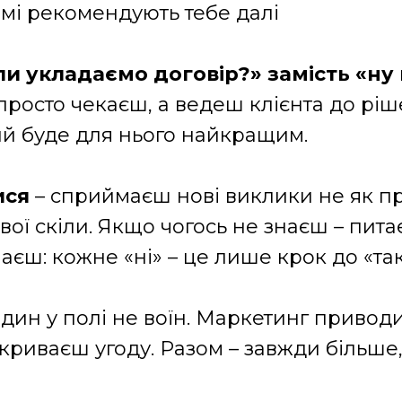
амі рекомендують тебе далі
ли укладаємо договір?» замість «ну
 просто чекаєш, а ведеш клієнта до р
ий буде для нього найкращим.
ися
– сприймаєш нові виклики не як пр
вої скіли. Якщо чогось не знаєш – пит
аєш: кожне «ні» – це лише крок до «так
один у полі не воїн. Маркетинг приводи
акриваєш угоду. Разом – завжди більше,