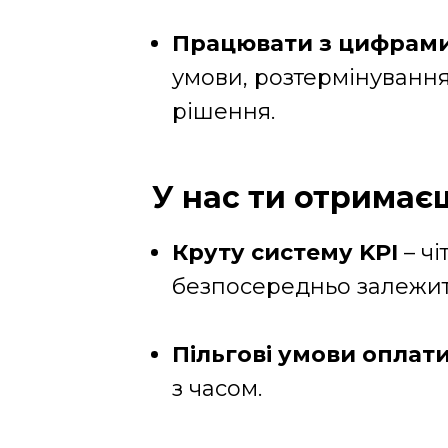
Працювати з цифрам
умови, розтермінування
рішення.
У нас ти отримає
Круту систему KPI
– чі
безпосередньо залежить 
Пільгові умови оплат
з часом.