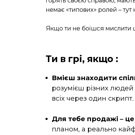
горять своєю справою, мають
немає «типових» ролей – тут 
Якщо ти не боїшся мислити ши
Ти в грі, якщо :
Вмієш знаходити спіль
розумієш різних людей 
всіх через один скрипт.
Для тебе продажі – це
планом, а реально кайф