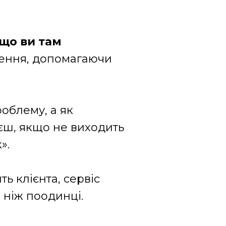
 що ви там
ішення, допомагаючи
облему, а як
аєш, якщо не виходить
».
ть клієнта, сервіс
 ніж поодинці.