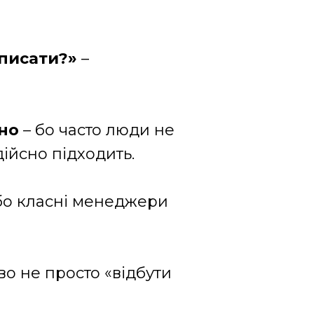
дписати?»
–
бно
– бо часто люди не
дійсно підходить.
бо класні менеджери
во не просто «відбути