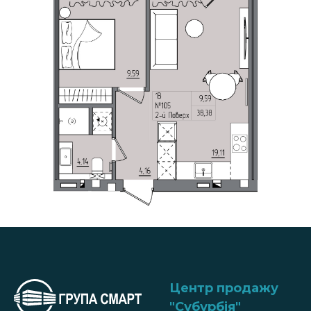
Центр продажу
"Субурбія
"